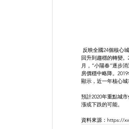
 反映全國24個核心城市房價綜合變動的緯房核心指數顯示，2019年，核心城市房價經歷了由
回升到趨穩的轉變。20
月，“小陽春”逐步消
房價穩中略降。2019
顯示，近一年核心城
預計2020年重點
漲或下跌的可能。
資料來源：https://xw.