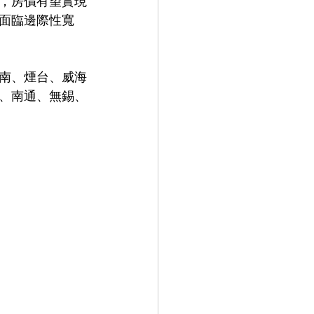
穩，房價有望實現
面臨邊際性寬
南、煙台、威海
州、南通、無錫、